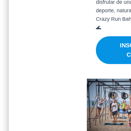
disfrutar de un
deporte, natura
Crazy Run Bah
🌊
INS
C