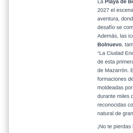
La
Playa de B
2027 el escena
aventura, donde
desafío se com
Además, las i
Bolnuevo
, ta
“La Ciudad Enc
de esta primera
de Mazarrón. E
formaciones de
moldeadas por 
durante miles 
reconocidas 
natural de gran
¡No te pierdas